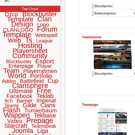
Einzelpreis:
Tag Cloud
Blockbuster
Dzcp
Exklusivpreis:
Clan
Template
Design
Logo
Forum
CLANLOGO
Template
Webspell
Teambanner
Ts
Web
League
Hosting
Playersheet
Community
Esport
Blockbuster
Enterpage
Player
Team
Playerrahmen
World
Einzelpreis:
Portfolio
Cup
Battlefield
Addon
Clansphere
Free
Ultimate
Teklab
Facebook
Imperial
Ilch
Banner
Gilde
Clans
Teampage
Teams
Flash
Turnierbaum
Wappen
Tekbase
Prepage
Video
Starcraft
Teamspeak
Joomla
Liga