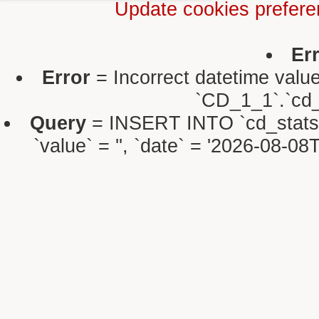
Update cookies prefer
Er
Error
= Incorrect datetime valu
`CD_1_1`.`cd_s
Query
= INSERT INTO `cd_stats` S
`value` = '', `date` = '2026-08-0