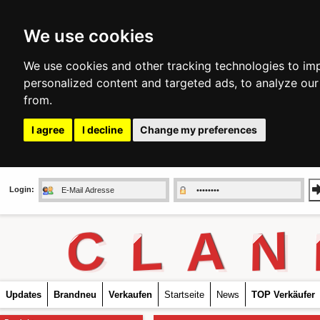
We use cookies
We use cookies and other tracking technologies to im
personalized content and targeted ads, to analyze our
from.
I agree
I decline
Change my preferences
Login:
C
L
A
N
Updates
Brandneu
Verkaufen
Startseite
News
TOP Verkäufer