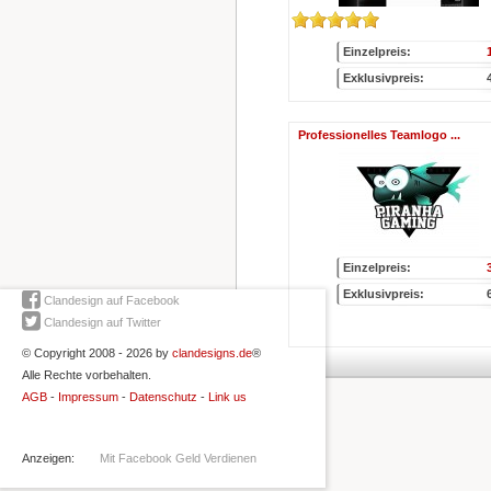
Einzelpreis:
Exklusivpreis:
Professionelles Teamlogo ...
Einzelpreis:
Exklusivpreis:
Clandesign auf Facebook
Clandesign auf Twitter
© Copyright 2008 - 2026 by
clandesigns.de
®
Alle Rechte vorbehalten.
AGB
-
Impressum
-
Datenschutz
-
Link us
Anzeigen:
Mit Facebook Geld Verdienen