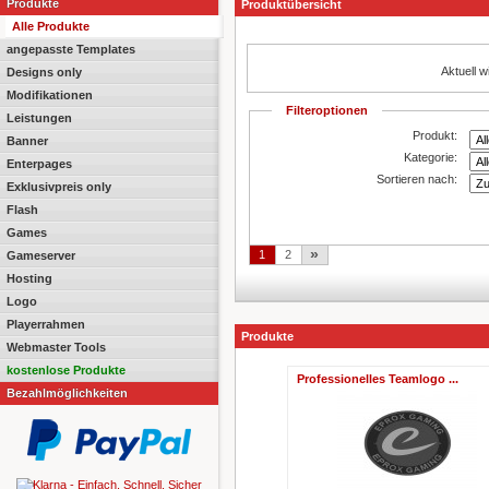
Produkte
Produktübersicht
Alle Produkte
angepasste Templates
Aktuell 
Designs only
Modifikationen
Filteroptionen
Leistungen
Produkt:
Banner
Kategorie:
Enterpages
Sortieren nach:
Exklusivpreis only
Flash
Games
»
1
2
Gameserver
Hosting
Logo
Playerrahmen
Produkte
Webmaster Tools
kostenlose Produkte
Professionelles Teamlogo ...
Bezahlmöglichkeiten