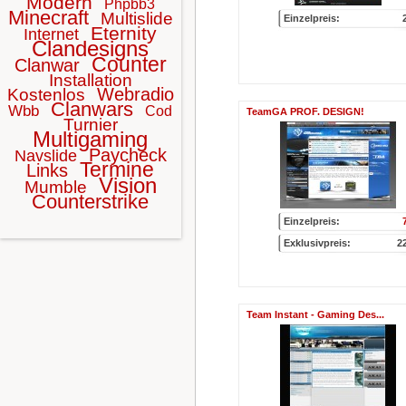
Modern
Phpbb3
Minecraft
Multislide
Einzelpreis:
Eternity
Internet
Clandesigns
Counter
Clanwar
Installation
Webradio
Kostenlos
Clanwars
Wbb
Cod
TeamGA PROF. DESIGN!
Turnier
Multigaming
Paycheck
Navslide
Termine
Links
Vision
Mumble
Counterstrike
Einzelpreis:
Exklusivpreis:
2
Team Instant - Gaming Des...